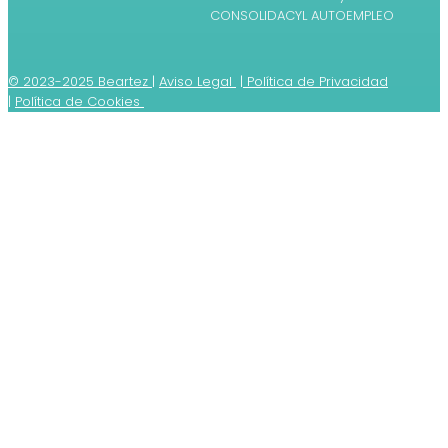
CONSOLIDACYL AUTOEMPLEO
© 2023-2025 Beartez
|
Aviso Legal
|
Política de Privacidad
|
Política de Cookies