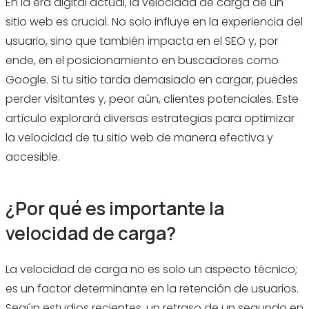
En la era digital actual, la velocidad de carga de un
FAQs sobre la optimización de la velocidad de
sitio web es crucial. No solo influye en la experiencia del
carga
usuario, sino que también impacta en el SEO y, por
1. ¿Cuál es el tiempo de carga ideal para
un sitio web?
ende, en el posicionamiento en buscadores como
2. ¿Qué herramientas debo usar para
Google. Si tu sitio tarda demasiado en cargar, puedes
medir la velocidad de mi web?
perder visitantes y, peor aún, clientes potenciales. Este
3. ¿El diseño responsive afecta la
velocidad de carga?
artículo explorará diversas estrategias para optimizar
4. ¿Qué es el cacheo y cómo puede
la velocidad de tu sitio web de manera efectiva y
ayudarme?
accesible.
5. ¿Debo usar un CDN?
6. ¿Existen riesgos al minificar archivos?
¿Por qué es importante la
velocidad de carga?
Conclusión
Llamado a la acción
La velocidad de carga no es solo un aspecto técnico;
es un factor determinante en la retención de usuarios.
Según estudios recientes, un retraso de un segundo en