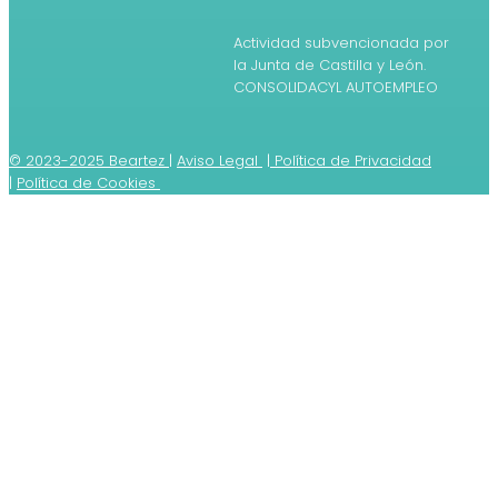
Actividad subvencionada por
la Junta de Castilla y León.
CONSOLIDACYL AUTOEMPLEO
© 2023-2025 Beartez
|
Aviso Legal
|
Política de Privacidad
|
Política de Cookies