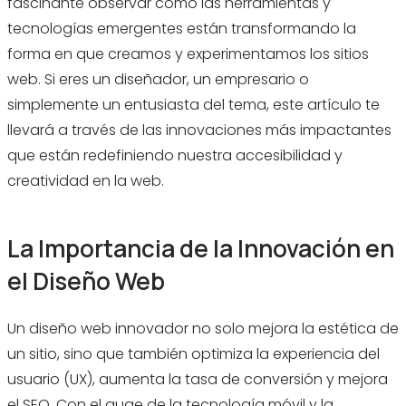
fascinante observar cómo las herramientas y
Automatización del SEO
tecnologías emergentes están transformando la
forma en que creamos y experimentamos los sitios
FAQs sobre Innovación en el Diseño Web
web. Si eres un diseñador, un empresario o
¿Qué herramientas son esenciales para
un diseñador web?
simplemente un entusiasta del tema, este artículo te
¿Cómo me beneficia un diseño web
llevará a través de las innovaciones más impactantes
responsivo?
que están redefiniendo nuestra accesibilidad y
¿Qué es el prototipado rápido y por qué
es importante?
creatividad en la web.
¿La inteligencia artificial reemplazará a los
diseñadores web?
¿Cuáles son las claves para un buen
La Importancia de la Innovación en
diseño web?
¿Cuándo debería considerar rehacer mi
el Diseño Web
sitio web?
Un diseño web innovador no solo mejora la estética de
Conclusión
un sitio, sino que también optimiza la experiencia del
Llamado a la acción
usuario (UX), aumenta la tasa de conversión y mejora
el SEO. Con el auge de la tecnología móvil y la