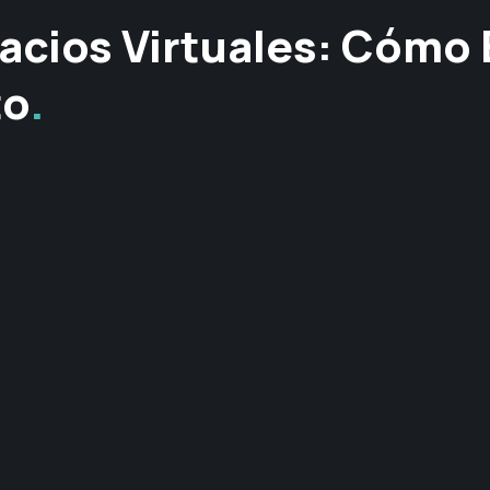
acios Virtuales: Cómo E
to
.