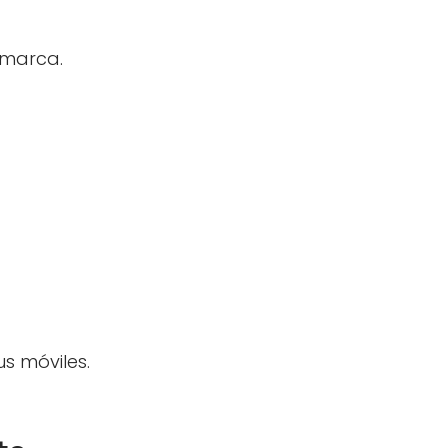
u marca.
s móviles.