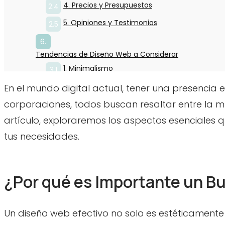
4. Precios y Presupuestos
5. Opiniones y Testimonios
Tendencias de Diseño Web a Considerar
1. Minimalismo
2. Interactividad
En el mundo digital actual, tener una presenci
corporaciones, todos buscan resaltar entre la mul
3. Diseño Inclusivo
artículo, exploraremos los aspectos esenciales 
tus necesidades.
Consejos para Trabajar con Diseñadores Web
FAQs sobre Diseño Web
¿Por qué es Importante un B
1. ¿Qué es el diseño web responsive?
2. ¿Cuánto cuesta un diseño web?
Un diseño web efectivo no solo es estéticamente
3. ¿Cuánto tiempo tarda en hacer un sitio we