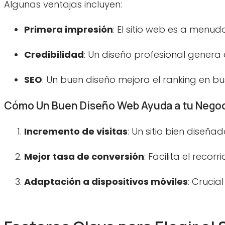
Algunas ventajas incluyen:
4. ¿Qué es el SEO en el diseño web?
5. ¿Es necesario mantener mi sitio web?
Primera impresión
: El sitio web es a menud
Credibilidad
: Un diseño profesional genera 
Conclusión: Eligiendo el Servicio de Diseño Web Perfe
Llamado a la acción
SEO
: Un buen diseño mejora el ranking en b
Meta descripción
Cómo Un Buen Diseño Web Ayuda a tu Nego
Retazo
Incremento de visitas
: Un sitio bien diseña
Mejor tasa de conversión
: Facilita el recor
Adaptación a dispositivos móviles
: Cruci